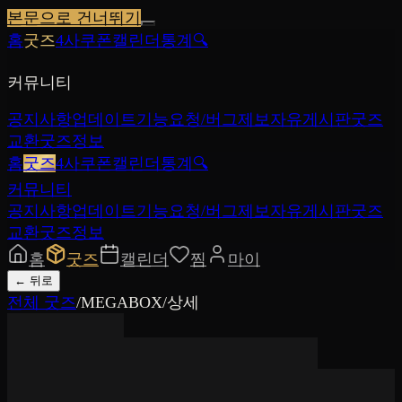
본문으로 건너뛰기
홈
굿즈
4사쿠폰
캘린더
통계
🔍
커뮤니티
공지사항
업데이트
기능요청/버그제보
자유게시판
굿즈
교환
굿즈정보
홈
굿즈
4사쿠폰
캘린더
통계
🔍
커뮤니티
공지사항
업데이트
기능요청/버그제보
자유게시판
굿즈
교환
굿즈정보
홈
굿즈
캘린더
찜
마이
←
뒤로
전체 굿즈
/
MEGABOX
/
상세