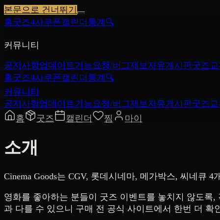
본문으로 건너뛰기
홈
굿즈
4사쿠폰
캘린더
통계
🔍
커뮤니티
공지사항
업데이트
기능요청/버그제보
자유게시판
굿즈교
홈
굿즈
4사쿠폰
캘린더
통계
🔍
커뮤니티
공지사항
업데이트
기능요청/버그제보
자유게시판
굿즈교
홈
굿즈
캘린더
찜
마이
소개
Cinema Goods는 CGV, 롯데시네마, 메가박스, 씨
영화를 좋아하는 분들이 굿즈 이벤트를 놓치지 않도록, 
과 다를 수 있으니 구매 전 공식 사이트에서 한번 더 확