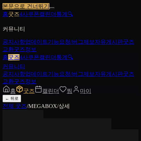
본문으로 건너뛰기
홈
굿즈
4사쿠폰
캘린더
통계
🔍
커뮤니티
공지사항
업데이트
기능요청/버그제보
자유게시판
굿즈
교환
굿즈정보
홈
굿즈
4사쿠폰
캘린더
통계
🔍
커뮤니티
공지사항
업데이트
기능요청/버그제보
자유게시판
굿즈
교환
굿즈정보
홈
굿즈
캘린더
찜
마이
←
뒤로
전체 굿즈
/
MEGABOX
/
상세