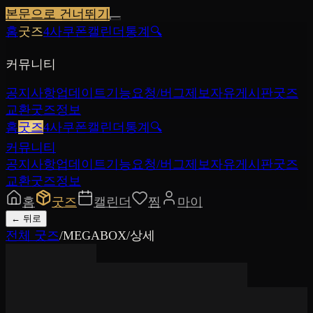
본문으로 건너뛰기
홈
굿즈
4사쿠폰
캘린더
통계
🔍
커뮤니티
공지사항
업데이트
기능요청/버그제보
자유게시판
굿즈
교환
굿즈정보
홈
굿즈
4사쿠폰
캘린더
통계
🔍
커뮤니티
공지사항
업데이트
기능요청/버그제보
자유게시판
굿즈
교환
굿즈정보
홈
굿즈
캘린더
찜
마이
←
뒤로
전체 굿즈
/
MEGABOX
/
상세