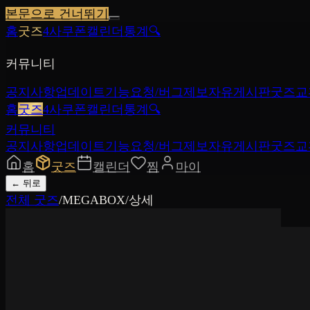
본문으로 건너뛰기
홈
굿즈
4사쿠폰
캘린더
통계
🔍
커뮤니티
공지사항
업데이트
기능요청/버그제보
자유게시판
굿즈교
홈
굿즈
4사쿠폰
캘린더
통계
🔍
커뮤니티
공지사항
업데이트
기능요청/버그제보
자유게시판
굿즈교
홈
굿즈
캘린더
찜
마이
←
뒤로
전체 굿즈
/
MEGABOX
/
상세