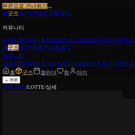
본문으로 건너뛰기
홈
굿즈
4사쿠폰
캘린더
통계
🔍
커뮤니티
공지사항
업데이트
기능요청/버그제보
자유게시판
굿즈교
홈
굿즈
4사쿠폰
캘린더
통계
🔍
커뮤니티
공지사항
업데이트
기능요청/버그제보
자유게시판
굿즈교
홈
굿즈
캘린더
찜
마이
←
뒤로
전체 굿즈
/
LOTTE
/
상세