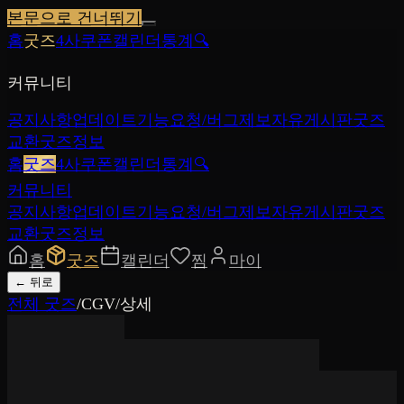
본문으로 건너뛰기
홈
굿즈
4사쿠폰
캘린더
통계
🔍
커뮤니티
공지사항
업데이트
기능요청/버그제보
자유게시판
굿즈
교환
굿즈정보
홈
굿즈
4사쿠폰
캘린더
통계
🔍
커뮤니티
공지사항
업데이트
기능요청/버그제보
자유게시판
굿즈
교환
굿즈정보
홈
굿즈
캘린더
찜
마이
←
뒤로
전체 굿즈
/
CGV
/
상세