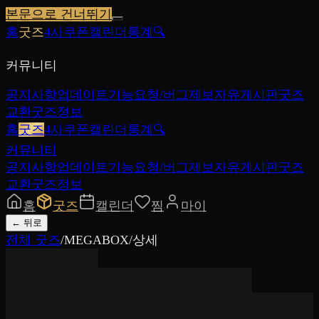
본문으로 건너뛰기
홈
굿즈
4사쿠폰
캘린더
통계
🔍
커뮤니티
공지사항
업데이트
기능요청/버그제보
자유게시판
굿즈
교환
굿즈정보
홈
굿즈
4사쿠폰
캘린더
통계
🔍
커뮤니티
공지사항
업데이트
기능요청/버그제보
자유게시판
굿즈
교환
굿즈정보
홈
굿즈
캘린더
찜
마이
←
뒤로
전체 굿즈
/
MEGABOX
/
상세