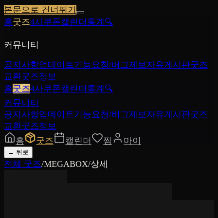
본문으로 건너뛰기
홈
굿즈
4사쿠폰
캘린더
통계
🔍
커뮤니티
공지사항
업데이트
기능요청/버그제보
자유게시판
굿즈
교환
굿즈정보
홈
굿즈
4사쿠폰
캘린더
통계
🔍
커뮤니티
공지사항
업데이트
기능요청/버그제보
자유게시판
굿즈
교환
굿즈정보
홈
굿즈
캘린더
찜
마이
←
뒤로
전체 굿즈
/
MEGABOX
/
상세