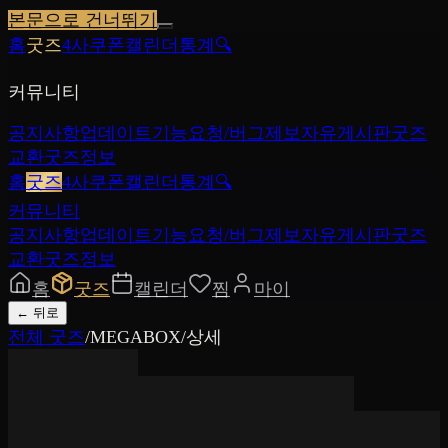
본문으로 건너뛰기
홈
굿즈
4사쿠폰
캘린더
통계
🔍
커뮤니티
공지사항
업데이트
기능요청/버그제보
자유게시판
굿즈
교환
굿즈정보
홈
굿즈
4사쿠폰
캘린더
통계
🔍
커뮤니티
공지사항
업데이트
기능요청/버그제보
자유게시판
굿즈
교환
굿즈정보
홈
굿즈
캘린더
찜
마이
←
뒤로
전체 굿즈
/
MEGABOX
/
상세