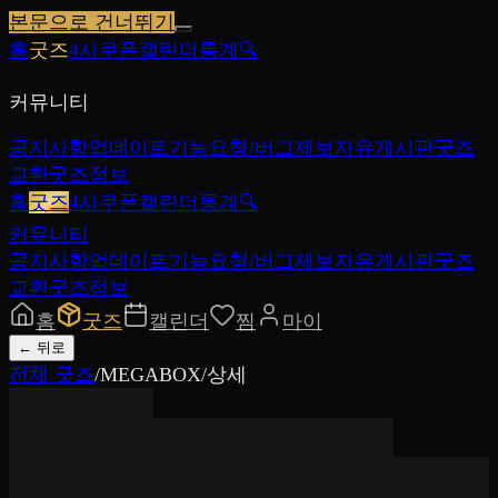
본문으로 건너뛰기
홈
굿즈
4사쿠폰
캘린더
통계
🔍
커뮤니티
공지사항
업데이트
기능요청/버그제보
자유게시판
굿즈
교환
굿즈정보
홈
굿즈
4사쿠폰
캘린더
통계
🔍
커뮤니티
공지사항
업데이트
기능요청/버그제보
자유게시판
굿즈
교환
굿즈정보
홈
굿즈
캘린더
찜
마이
←
뒤로
전체 굿즈
/
MEGABOX
/
상세