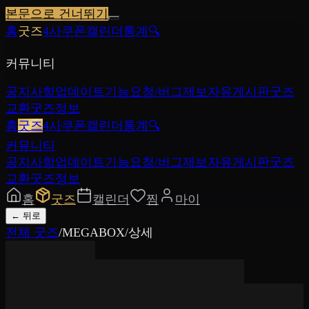
본문으로 건너뛰기
홈
굿즈
4사쿠폰
캘린더
통계
🔍
커뮤니티
공지사항
업데이트
기능요청/버그제보
자유게시판
굿즈
교환
굿즈정보
홈
굿즈
4사쿠폰
캘린더
통계
🔍
커뮤니티
공지사항
업데이트
기능요청/버그제보
자유게시판
굿즈
교환
굿즈정보
홈
굿즈
캘린더
찜
마이
←
뒤로
전체 굿즈
/
MEGABOX
/
상세