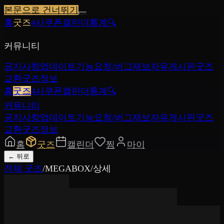
본문으로 건너뛰기
홈
굿즈
4사쿠폰
캘린더
통계
🔍
커뮤니티
공지사항
업데이트
기능요청/버그제보
자유게시판
굿즈
교환
굿즈정보
홈
굿즈
4사쿠폰
캘린더
통계
🔍
커뮤니티
공지사항
업데이트
기능요청/버그제보
자유게시판
굿즈
교환
굿즈정보
홈
굿즈
캘린더
찜
마이
←
뒤로
전체 굿즈
/
MEGABOX
/
상세