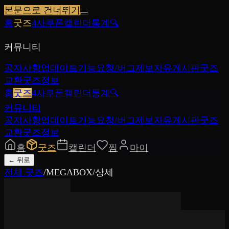
본문으로 건너뛰기
홈
굿즈
4사쿠폰
캘린더
통계
🔍
커뮤니티
공지사항
업데이트
기능요청/버그제보
자유게시판
굿즈
교환
굿즈정보
홈
굿즈
4사쿠폰
캘린더
통계
🔍
커뮤니티
공지사항
업데이트
기능요청/버그제보
자유게시판
굿즈
교환
굿즈정보
홈
굿즈
캘린더
찜
마이
←
뒤로
전체 굿즈
/
MEGABOX
/
상세