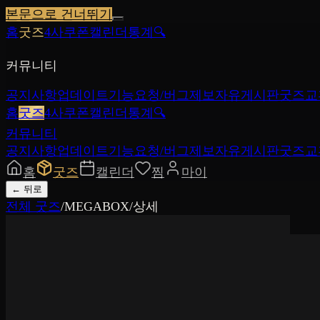
본문으로 건너뛰기
홈
굿즈
4사쿠폰
캘린더
통계
🔍
커뮤니티
공지사항
업데이트
기능요청/버그제보
자유게시판
굿즈교
홈
굿즈
4사쿠폰
캘린더
통계
🔍
커뮤니티
공지사항
업데이트
기능요청/버그제보
자유게시판
굿즈교
홈
굿즈
캘린더
찜
마이
←
뒤로
전체 굿즈
/
MEGABOX
/
상세