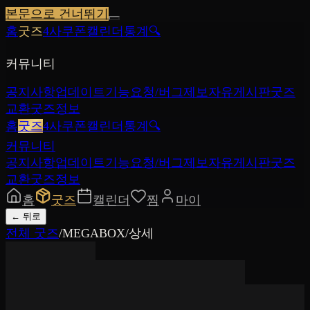
본문으로 건너뛰기
홈
굿즈
4사쿠폰
캘린더
통계
🔍
커뮤니티
공지사항
업데이트
기능요청/버그제보
자유게시판
굿즈
교환
굿즈정보
홈
굿즈
4사쿠폰
캘린더
통계
🔍
커뮤니티
공지사항
업데이트
기능요청/버그제보
자유게시판
굿즈
교환
굿즈정보
홈
굿즈
캘린더
찜
마이
←
뒤로
전체 굿즈
/
MEGABOX
/
상세