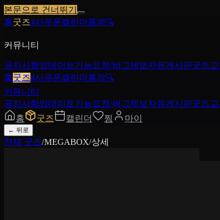
본문으로 건너뛰기
홈
굿즈
4사쿠폰
캘린더
통계
🔍
커뮤니티
공지사항
업데이트
기능요청/버그제보
자유게시판
굿즈교
홈
굿즈
4사쿠폰
캘린더
통계
🔍
커뮤니티
공지사항
업데이트
기능요청/버그제보
자유게시판
굿즈교
홈
굿즈
캘린더
찜
마이
←
뒤로
전체 굿즈
/
MEGABOX
/
상세