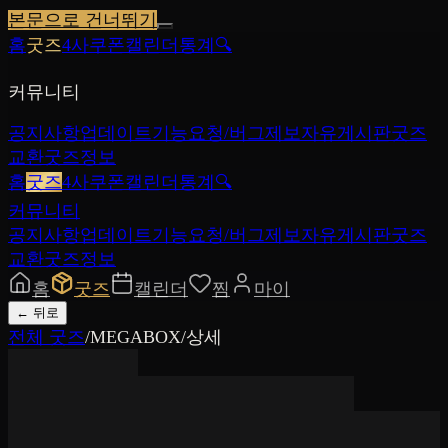
본문으로 건너뛰기
홈
굿즈
4사쿠폰
캘린더
통계
🔍
커뮤니티
공지사항
업데이트
기능요청/버그제보
자유게시판
굿즈
교환
굿즈정보
홈
굿즈
4사쿠폰
캘린더
통계
🔍
커뮤니티
공지사항
업데이트
기능요청/버그제보
자유게시판
굿즈
교환
굿즈정보
홈
굿즈
캘린더
찜
마이
←
뒤로
전체 굿즈
/
MEGABOX
/
상세