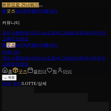
본문으로 건너뛰기
홈
굿즈
4사쿠폰
캘린더
통계
🔍
커뮤니티
공지사항
업데이트
기능요청/버그제보
자유게시판
굿즈
교환
굿즈정보
홈
굿즈
4사쿠폰
캘린더
통계
🔍
커뮤니티
공지사항
업데이트
기능요청/버그제보
자유게시판
굿즈
교환
굿즈정보
홈
굿즈
캘린더
찜
마이
←
뒤로
전체 굿즈
/
LOTTE
/
상세