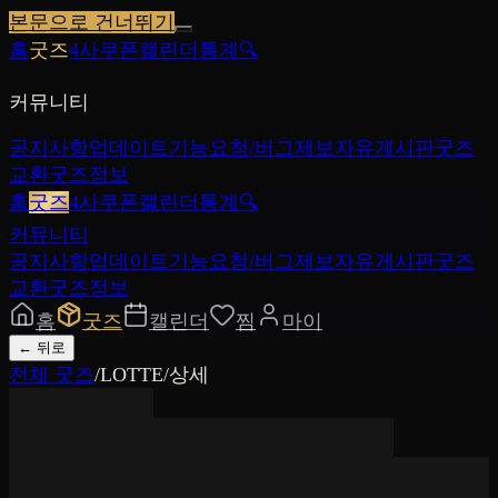
본문으로 건너뛰기
홈
굿즈
4사쿠폰
캘린더
통계
🔍
커뮤니티
공지사항
업데이트
기능요청/버그제보
자유게시판
굿즈
교환
굿즈정보
홈
굿즈
4사쿠폰
캘린더
통계
🔍
커뮤니티
공지사항
업데이트
기능요청/버그제보
자유게시판
굿즈
교환
굿즈정보
홈
굿즈
캘린더
찜
마이
←
뒤로
전체 굿즈
/
LOTTE
/
상세