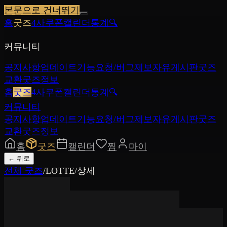
본문으로 건너뛰기
홈
굿즈
4사쿠폰
캘린더
통계
🔍
커뮤니티
공지사항
업데이트
기능요청/버그제보
자유게시판
굿즈
교환
굿즈정보
홈
굿즈
4사쿠폰
캘린더
통계
🔍
커뮤니티
공지사항
업데이트
기능요청/버그제보
자유게시판
굿즈
교환
굿즈정보
홈
굿즈
캘린더
찜
마이
←
뒤로
전체 굿즈
/
LOTTE
/
상세