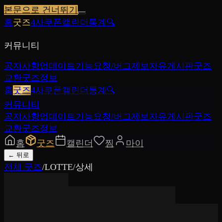
본문으로 건너뛰기
홈
굿즈
4사쿠폰
캘린더
통계
🔍
커뮤니티
공지사항
업데이트
기능요청/버그제보
자유게시판
굿즈
교환
굿즈정보
홈
굿즈
4사쿠폰
캘린더
통계
🔍
커뮤니티
공지사항
업데이트
기능요청/버그제보
자유게시판
굿즈
교환
굿즈정보
홈
굿즈
캘린더
찜
마이
←
뒤로
전체 굿즈
/
LOTTE
/
상세