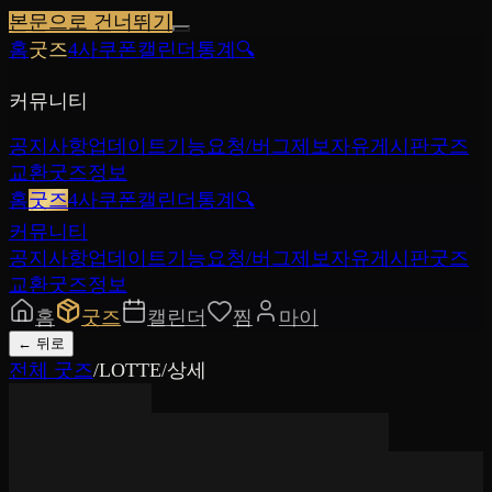
본문으로 건너뛰기
홈
굿즈
4사쿠폰
캘린더
통계
🔍
커뮤니티
공지사항
업데이트
기능요청/버그제보
자유게시판
굿즈
교환
굿즈정보
홈
굿즈
4사쿠폰
캘린더
통계
🔍
커뮤니티
공지사항
업데이트
기능요청/버그제보
자유게시판
굿즈
교환
굿즈정보
홈
굿즈
캘린더
찜
마이
←
뒤로
전체 굿즈
/
LOTTE
/
상세