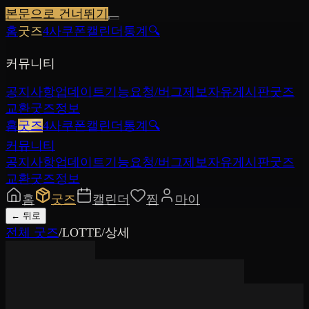
본문으로 건너뛰기
홈
굿즈
4사쿠폰
캘린더
통계
🔍
커뮤니티
공지사항
업데이트
기능요청/버그제보
자유게시판
굿즈
교환
굿즈정보
홈
굿즈
4사쿠폰
캘린더
통계
🔍
커뮤니티
공지사항
업데이트
기능요청/버그제보
자유게시판
굿즈
교환
굿즈정보
홈
굿즈
캘린더
찜
마이
←
뒤로
전체 굿즈
/
LOTTE
/
상세