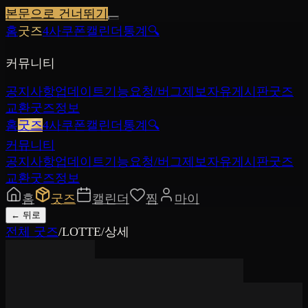
본문으로 건너뛰기
홈
굿즈
4사쿠폰
캘린더
통계
🔍
커뮤니티
공지사항
업데이트
기능요청/버그제보
자유게시판
굿즈
교환
굿즈정보
홈
굿즈
4사쿠폰
캘린더
통계
🔍
커뮤니티
공지사항
업데이트
기능요청/버그제보
자유게시판
굿즈
교환
굿즈정보
홈
굿즈
캘린더
찜
마이
←
뒤로
전체 굿즈
/
LOTTE
/
상세