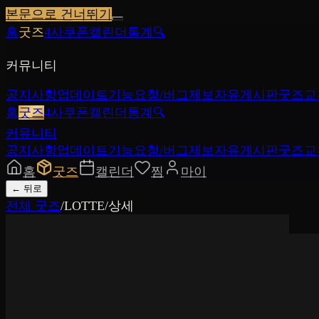
본문으로 건너뛰기
홈
굿즈
4사쿠폰
캘린더
통계
🔍
커뮤니티
공지사항
업데이트
기능요청/버그제보
자유게시판
굿즈교
홈
굿즈
4사쿠폰
캘린더
통계
🔍
커뮤니티
공지사항
업데이트
기능요청/버그제보
자유게시판
굿즈교
홈
굿즈
캘린더
찜
마이
←
뒤로
전체 굿즈
/
LOTTE
/
상세