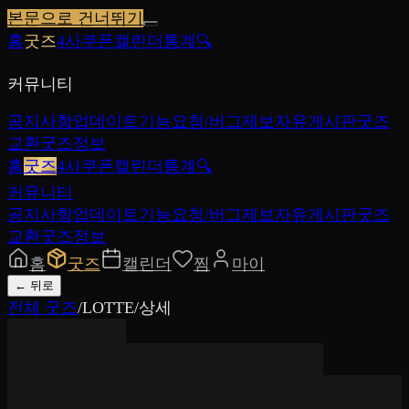
본문으로 건너뛰기
홈
굿즈
4사쿠폰
캘린더
통계
🔍
커뮤니티
공지사항
업데이트
기능요청/버그제보
자유게시판
굿즈
교환
굿즈정보
홈
굿즈
4사쿠폰
캘린더
통계
🔍
커뮤니티
공지사항
업데이트
기능요청/버그제보
자유게시판
굿즈
교환
굿즈정보
홈
굿즈
캘린더
찜
마이
←
뒤로
전체 굿즈
/
LOTTE
/
상세