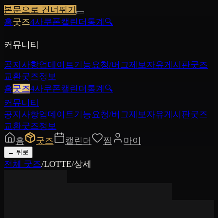
본문으로 건너뛰기
홈
굿즈
4사쿠폰
캘린더
통계
🔍
커뮤니티
공지사항
업데이트
기능요청/버그제보
자유게시판
굿즈
교환
굿즈정보
홈
굿즈
4사쿠폰
캘린더
통계
🔍
커뮤니티
공지사항
업데이트
기능요청/버그제보
자유게시판
굿즈
교환
굿즈정보
홈
굿즈
캘린더
찜
마이
←
뒤로
전체 굿즈
/
LOTTE
/
상세