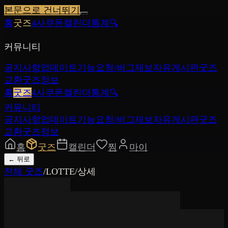
본문으로 건너뛰기
홈
굿즈
4사쿠폰
캘린더
통계
🔍
커뮤니티
공지사항
업데이트
기능요청/버그제보
자유게시판
굿즈
교환
굿즈정보
홈
굿즈
4사쿠폰
캘린더
통계
🔍
커뮤니티
공지사항
업데이트
기능요청/버그제보
자유게시판
굿즈
교환
굿즈정보
홈
굿즈
캘린더
찜
마이
←
뒤로
전체 굿즈
/
LOTTE
/
상세