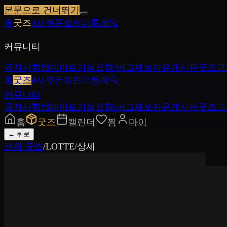
본문으로 건너뛰기
홈
굿즈
4사쿠폰
캘린더
통계
🔍
커뮤니티
공지사항
업데이트
기능요청/버그제보
자유게시판
굿즈교
홈
굿즈
4사쿠폰
캘린더
통계
🔍
커뮤니티
공지사항
업데이트
기능요청/버그제보
자유게시판
굿즈교
홈
굿즈
캘린더
찜
마이
←
뒤로
전체 굿즈
/
LOTTE
/
상세