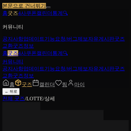
본문으로 건너뛰기
홈
굿즈
4사쿠폰
캘린더
통계
🔍
커뮤니티
공지사항
업데이트
기능요청/버그제보
자유게시판
굿즈
교환
굿즈정보
홈
굿즈
4사쿠폰
캘린더
통계
🔍
커뮤니티
공지사항
업데이트
기능요청/버그제보
자유게시판
굿즈
교환
굿즈정보
홈
굿즈
캘린더
찜
마이
←
뒤로
전체 굿즈
/
LOTTE
/
상세