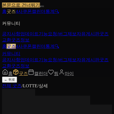
본문으로 건너뛰기
홈
굿즈
4사쿠폰
캘린더
통계
🔍
커뮤니티
공지사항
업데이트
기능요청/버그제보
자유게시판
굿즈
교환
굿즈정보
홈
굿즈
4사쿠폰
캘린더
통계
🔍
커뮤니티
공지사항
업데이트
기능요청/버그제보
자유게시판
굿즈
교환
굿즈정보
홈
굿즈
캘린더
찜
마이
←
뒤로
전체 굿즈
/
LOTTE
/
상세