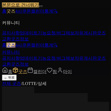
본문으로 건너뛰기
홈
굿즈
4사쿠폰
캘린더
통계
🔍
커뮤니티
공지사항
업데이트
기능요청/버그제보
자유게시판
굿즈
교환
굿즈정보
홈
굿즈
4사쿠폰
캘린더
통계
🔍
커뮤니티
공지사항
업데이트
기능요청/버그제보
자유게시판
굿즈
교환
굿즈정보
홈
굿즈
캘린더
찜
마이
←
뒤로
전체 굿즈
/
LOTTE
/
상세