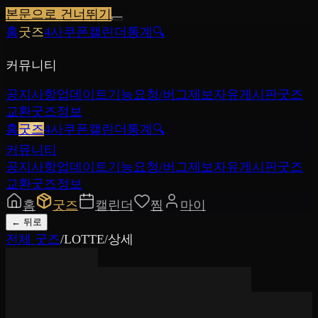
본문으로 건너뛰기
홈
굿즈
4사쿠폰
캘린더
통계
🔍
커뮤니티
공지사항
업데이트
기능요청/버그제보
자유게시판
굿즈
교환
굿즈정보
홈
굿즈
4사쿠폰
캘린더
통계
🔍
커뮤니티
공지사항
업데이트
기능요청/버그제보
자유게시판
굿즈
교환
굿즈정보
홈
굿즈
캘린더
찜
마이
←
뒤로
전체 굿즈
/
LOTTE
/
상세