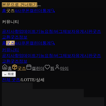
본문으로 건너뛰기
홈
굿즈
4사쿠폰
캘린더
통계
🔍
커뮤니티
공지사항
업데이트
기능요청/버그제보
자유게시판
굿즈
교환
굿즈정보
홈
굿즈
4사쿠폰
캘린더
통계
🔍
커뮤니티
공지사항
업데이트
기능요청/버그제보
자유게시판
굿즈
교환
굿즈정보
홈
굿즈
캘린더
찜
마이
←
뒤로
전체 굿즈
/
LOTTE
/
상세