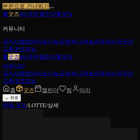
본문으로 건너뛰기
홈
굿즈
4사쿠폰
캘린더
통계
🔍
커뮤니티
공지사항
업데이트
기능요청/버그제보
자유게시판
굿즈
교환
굿즈정보
홈
굿즈
4사쿠폰
캘린더
통계
🔍
커뮤니티
공지사항
업데이트
기능요청/버그제보
자유게시판
굿즈
교환
굿즈정보
홈
굿즈
캘린더
찜
마이
←
뒤로
전체 굿즈
/
LOTTE
/
상세