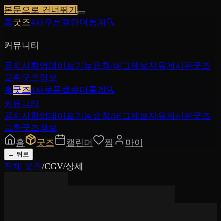
본문으로 건너뛰기
홈
굿즈
4사쿠폰
캘린더
통계
🔍
커뮤니티
공지사항
업데이트
기능요청/버그제보
자유게시판
굿즈
교환
굿즈정보
홈
굿즈
4사쿠폰
캘린더
통계
🔍
커뮤니티
공지사항
업데이트
기능요청/버그제보
자유게시판
굿즈
교환
굿즈정보
홈
굿즈
캘린더
찜
마이
←
뒤로
전체 굿즈
/
CGV
/
상세