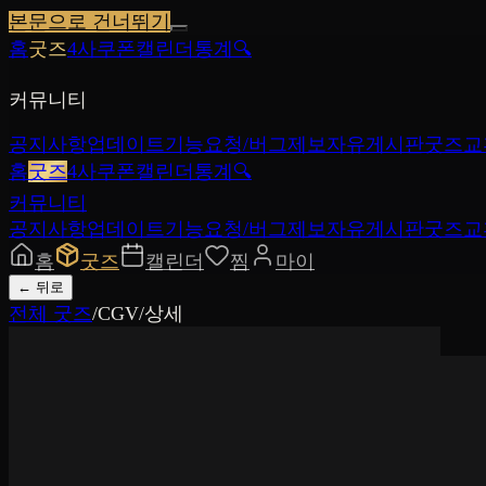
본문으로 건너뛰기
홈
굿즈
4사쿠폰
캘린더
통계
🔍
커뮤니티
공지사항
업데이트
기능요청/버그제보
자유게시판
굿즈교
홈
굿즈
4사쿠폰
캘린더
통계
🔍
커뮤니티
공지사항
업데이트
기능요청/버그제보
자유게시판
굿즈교
홈
굿즈
캘린더
찜
마이
←
뒤로
전체 굿즈
/
CGV
/
상세