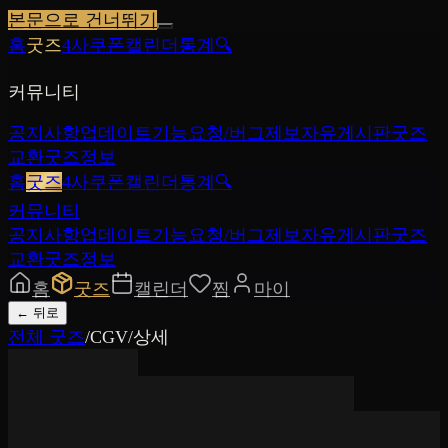
본문으로 건너뛰기
홈
굿즈
4사쿠폰
캘린더
통계
🔍
커뮤니티
공지사항
업데이트
기능요청/버그제보
자유게시판
굿즈
교환
굿즈정보
홈
굿즈
4사쿠폰
캘린더
통계
🔍
커뮤니티
공지사항
업데이트
기능요청/버그제보
자유게시판
굿즈
교환
굿즈정보
홈
굿즈
캘린더
찜
마이
←
뒤로
전체 굿즈
/
CGV
/
상세