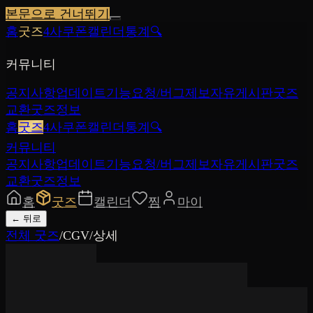
본문으로 건너뛰기
홈
굿즈
4사쿠폰
캘린더
통계
🔍
커뮤니티
공지사항
업데이트
기능요청/버그제보
자유게시판
굿즈
교환
굿즈정보
홈
굿즈
4사쿠폰
캘린더
통계
🔍
커뮤니티
공지사항
업데이트
기능요청/버그제보
자유게시판
굿즈
교환
굿즈정보
홈
굿즈
캘린더
찜
마이
←
뒤로
전체 굿즈
/
CGV
/
상세