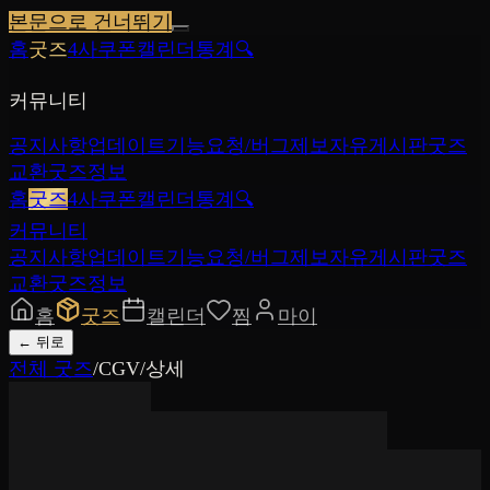
본문으로 건너뛰기
홈
굿즈
4사쿠폰
캘린더
통계
🔍
커뮤니티
공지사항
업데이트
기능요청/버그제보
자유게시판
굿즈
교환
굿즈정보
홈
굿즈
4사쿠폰
캘린더
통계
🔍
커뮤니티
공지사항
업데이트
기능요청/버그제보
자유게시판
굿즈
교환
굿즈정보
홈
굿즈
캘린더
찜
마이
←
뒤로
전체 굿즈
/
CGV
/
상세