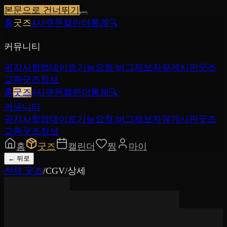
본문으로 건너뛰기
홈
굿즈
4사쿠폰
캘린더
통계
🔍
커뮤니티
공지사항
업데이트
기능요청/버그제보
자유게시판
굿즈
교환
굿즈정보
홈
굿즈
4사쿠폰
캘린더
통계
🔍
커뮤니티
공지사항
업데이트
기능요청/버그제보
자유게시판
굿즈
교환
굿즈정보
홈
굿즈
캘린더
찜
마이
←
뒤로
전체 굿즈
/
CGV
/
상세