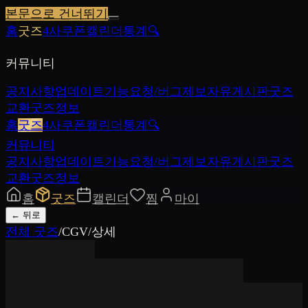
본문으로 건너뛰기
홈
굿즈
4사쿠폰
캘린더
통계
🔍
커뮤니티
공지사항
업데이트
기능요청/버그제보
자유게시판
굿즈
교환
굿즈정보
홈
굿즈
4사쿠폰
캘린더
통계
🔍
커뮤니티
공지사항
업데이트
기능요청/버그제보
자유게시판
굿즈
교환
굿즈정보
홈
굿즈
캘린더
찜
마이
←
뒤로
전체 굿즈
/
CGV
/
상세