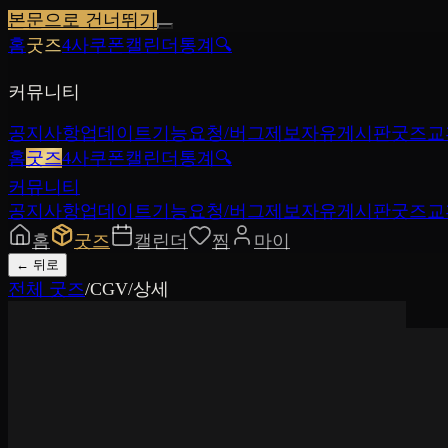
본문으로 건너뛰기
홈
굿즈
4사쿠폰
캘린더
통계
🔍
커뮤니티
공지사항
업데이트
기능요청/버그제보
자유게시판
굿즈교
홈
굿즈
4사쿠폰
캘린더
통계
🔍
커뮤니티
공지사항
업데이트
기능요청/버그제보
자유게시판
굿즈교
홈
굿즈
캘린더
찜
마이
←
뒤로
전체 굿즈
/
CGV
/
상세