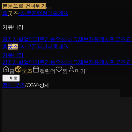
본문으로 건너뛰기
홈
굿즈
4사쿠폰
캘린더
통계
🔍
커뮤니티
공지사항
업데이트
기능요청/버그제보
자유게시판
굿즈교
홈
굿즈
4사쿠폰
캘린더
통계
🔍
커뮤니티
공지사항
업데이트
기능요청/버그제보
자유게시판
굿즈교
홈
굿즈
캘린더
찜
마이
←
뒤로
전체 굿즈
/
CGV
/
상세