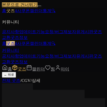
본문으로 건너뛰기
홈
굿즈
4사쿠폰
캘린더
통계
🔍
커뮤니티
공지사항
업데이트
기능요청/버그제보
자유게시판
굿즈
교환
굿즈정보
홈
굿즈
4사쿠폰
캘린더
통계
🔍
커뮤니티
공지사항
업데이트
기능요청/버그제보
자유게시판
굿즈
교환
굿즈정보
홈
굿즈
캘린더
찜
마이
←
뒤로
전체 굿즈
/
CGV
/
상세