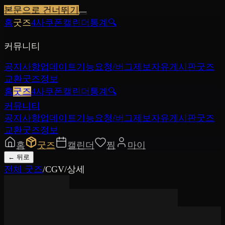
본문으로 건너뛰기
홈
굿즈
4사쿠폰
캘린더
통계
🔍
커뮤니티
공지사항
업데이트
기능요청/버그제보
자유게시판
굿즈
교환
굿즈정보
홈
굿즈
4사쿠폰
캘린더
통계
🔍
커뮤니티
공지사항
업데이트
기능요청/버그제보
자유게시판
굿즈
교환
굿즈정보
홈
굿즈
캘린더
찜
마이
←
뒤로
전체 굿즈
/
CGV
/
상세