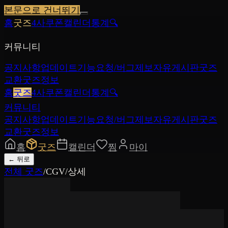
본문으로 건너뛰기
홈
굿즈
4사쿠폰
캘린더
통계
🔍
커뮤니티
공지사항
업데이트
기능요청/버그제보
자유게시판
굿즈
교환
굿즈정보
홈
굿즈
4사쿠폰
캘린더
통계
🔍
커뮤니티
공지사항
업데이트
기능요청/버그제보
자유게시판
굿즈
교환
굿즈정보
홈
굿즈
캘린더
찜
마이
←
뒤로
전체 굿즈
/
CGV
/
상세