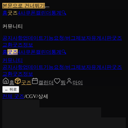
본문으로 건너뛰기
홈
굿즈
4사쿠폰
캘린더
통계
🔍
커뮤니티
공지사항
업데이트
기능요청/버그제보
자유게시판
굿즈
교환
굿즈정보
홈
굿즈
4사쿠폰
캘린더
통계
🔍
커뮤니티
공지사항
업데이트
기능요청/버그제보
자유게시판
굿즈
교환
굿즈정보
홈
굿즈
캘린더
찜
마이
←
뒤로
전체 굿즈
/
CGV
/
상세