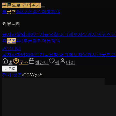
본문으로 건너뛰기
홈
굿즈
4사쿠폰
캘린더
통계
🔍
커뮤니티
공지사항
업데이트
기능요청/버그제보
자유게시판
굿즈교
홈
굿즈
4사쿠폰
캘린더
통계
🔍
커뮤니티
공지사항
업데이트
기능요청/버그제보
자유게시판
굿즈교
홈
굿즈
캘린더
찜
마이
←
뒤로
전체 굿즈
/
CGV
/
상세